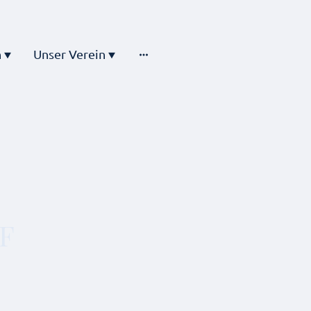
n
Unser Verein
F