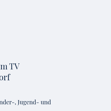
im TV
orf
inder-, Jugend- und
.