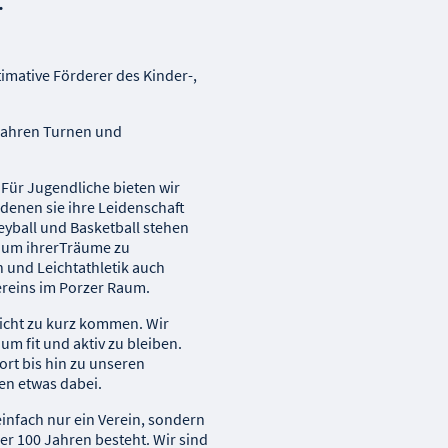
timative Förderer des Kinder-,
 Jahren Turnen und
! Für Jugendliche bieten wir
 denen sie ihre Leidenschaft
yball und Basketball stehen
, um ihrerTräume zu
n und Leichtathletik auch
ereins im Porzer Raum.
icht zu kurz kommen. Wir
m fit und aktiv zu bleiben.
rt bis hin zu unseren
den etwas dabei.
einfach nur ein Verein, sondern
ber 100 Jahren besteht. Wir sind