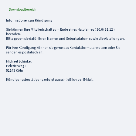
Downloadbereich
Informationen zur Kündigung
Sie können Ihre Mitgliedschaft zum Ende eines Halbjahres ( 30.6/ 31.12 )
beenden.
Bitte geben sie dafür Ihren Namen und Geburtsdatum sowie die Abteilung an.
Für Ihre Kündigung können sie gerne das Kontaktformular nutzen oder Sie
senden es postalisch an:
Michael Schinkel
Peletierweg 1
51143 Köln
Kündigungsbestätigung erfolgt ausschließlich per E-Mail.
Kontakt
Name
*
E-Mail
*